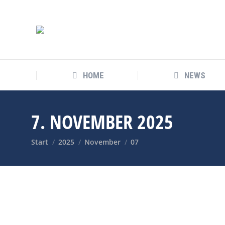
HOME
NEWS
7. NOVEMBER 2025
Sie befinden sich hier:
Start
2025
November
07