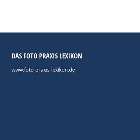
usgarten gefeiert. Gezeigt werden „Better Days“ mit Arbeite
an und „Selfhood“ mit Porträts von Vicky Martin. Der Gau
DAS FOTO PRAXIS LEXIKON
www.foto-praxis-lexikon.de