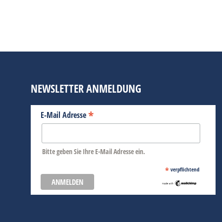
unter freiem Himmel im idyllischen Ratha
Absence“ mit Fotogemälden von Fran Form
BEITRAG LESEN
NEWSLETTER ANMELDUNG
*
E-Mail Adresse
Bitte geben Sie Ihre E-Mail Adresse ein.
*
verpflichtend