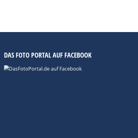
n von Seunggu Kim, „The Color of
tinger Fotokünstler Michael…
DAS FOTO PORTAL AUF FACEBOOK