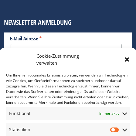
NEWSLETTER ANMELDUNG
*
E-Mail Adresse
Cookie-Zustimmung
Bitte geben Sie Ihre E-Mail Adresse ein.
verwalten
*
verpflichtend
Um Ihnen ein optimales Erlebnis zu bieten, verwenden wir Technologien
wie Cookies, um Geräteinformationen zu speichern und/oder darauf
zuzugreifen. Wenn Sie diesen Technologien zustimmen, können wir
Daten wie das Surfverhalten oder eindeutige IDs auf dieser Website
verarbeiten. Wenn Sie Ihre Zustimmung nicht erteilen oder zurückziehen,
können bestimmte Merkmale und Funktionen beeinträchtigt werden.
DAS FOTO PRAXIS LEXIKON
Funktional
Immer aktiv
www.foto-praxis-lexikon.de
Statistiken
Statis