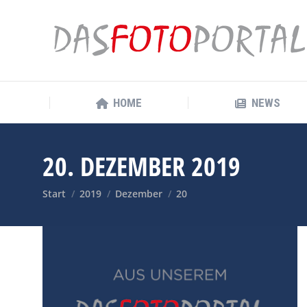
HOME
NEWS
HOME
NEWS
20. DEZEMBER 2019
Sie befinden sich hier:
Start
2019
Dezember
20