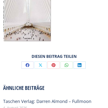
DIESEN BEITRAG TEILEN
Share
Share
Share
Share
Share
on
on
on
on
on
Facebook
X
Pinterest
WhatsApp
LinkedIn
ÄHNLICHE BEITRÄGE
Taschen Verlag: Darren Almond – Fullmoon
4. August 2026