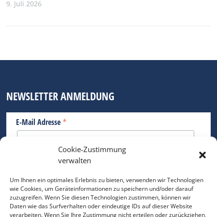
9. Juli 2026
NEWSLETTER ANMELDUNG
*
E-Mail Adresse
Cookie-Zustimmung
Bitte geben Sie Ihre E-Mail Adresse ein.
verwalten
*
verpflichtend
Um Ihnen ein optimales Erlebnis zu bieten, verwenden wir Technologien
wie Cookies, um Geräteinformationen zu speichern und/oder darauf
zuzugreifen. Wenn Sie diesen Technologien zustimmen, können wir
Daten wie das Surfverhalten oder eindeutige IDs auf dieser Website
verarbeiten. Wenn Sie Ihre Zustimmung nicht erteilen oder zurückziehen,