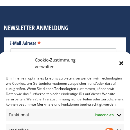
NEWSLETTER ANMELDUNG
*
E-Mail Adresse
Cookie-Zustimmung
Bitte geben Sie Ihre E-Mail Adresse ein.
verwalten
*
verpflichtend
Um Ihnen ein optimales Erlebnis zu bieten, verwenden wir Technologien
wie Cookies, um Geräteinformationen zu speichern und/oder darauf
zuzugreifen. Wenn Sie diesen Technologien zustimmen, können wir
Daten wie das Surfverhalten oder eindeutige IDs auf dieser Website
verarbeiten. Wenn Sie Ihre Zustimmung nicht erteilen oder zurückziehen,
können bestimmte Merkmale und Funktionen beeinträchtigt werden.
DAS FOTO PRAXIS LEXIKON
Funktional
Immer aktiv
www.foto-praxis-lexikon.de