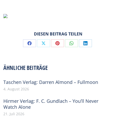
DIESEN BEITRAG TEILEN
Share
Share
Share
Share
Share
on
on
on
on
on
Facebook
X
Pinterest
WhatsApp
LinkedIn
ÄHNLICHE BEITRÄGE
Taschen Verlag: Darren Almond – Fullmoon
4. August 2026
Hirmer Verlag: F. C. Gundlach – You’ll Never
Watch Alone
21. Juli 2026