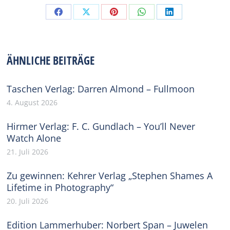
Share
Share
Share
Share
Share
on
on
on
on
on
Facebook
X
Pinterest
WhatsApp
LinkedIn
ÄHNLICHE BEITRÄGE
Taschen Verlag: Darren Almond – Fullmoon
4. August 2026
Hirmer Verlag: F. C. Gundlach – You’ll Never
Watch Alone
21. Juli 2026
Zu gewinnen: Kehrer Verlag „Stephen Shames A
Lifetime in Photography“
20. Juli 2026
Edition Lammerhuber: Norbert Span – Juwelen