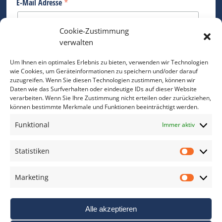
*
E-Mail Adresse
Cookie-Zustimmung
Bitte geben Sie Ihre E-Mail Adresse ein.
verwalten
*
verpflichtend
Um Ihnen ein optimales Erlebnis zu bieten, verwenden wir Technologien
wie Cookies, um Geräteinformationen zu speichern und/oder darauf
zuzugreifen. Wenn Sie diesen Technologien zustimmen, können wir
Daten wie das Surfverhalten oder eindeutige IDs auf dieser Website
verarbeiten. Wenn Sie Ihre Zustimmung nicht erteilen oder zurückziehen,
können bestimmte Merkmale und Funktionen beeinträchtigt werden.
DAS FOTO PRAXIS LEXIKON
Funktional
Immer aktiv
www.foto-praxis-lexikon.de
Statistiken
Statis
DAS FOTO PORTAL AUF FACEBOOK
Marketing
Marke
Alle akzeptieren