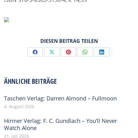
DIESEN BEITRAG TEILEN
Share
Share
Share
Share
Share
on
on
on
on
on
Facebook
X
Pinterest
WhatsApp
LinkedIn
ÄHNLICHE BEITRÄGE
Taschen Verlag: Darren Almond – Fullmoon
4. August 2026
Hirmer Verlag: F. C. Gundlach – You’ll Never
Watch Alone
21. Juli 2026