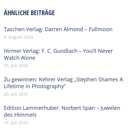
Facebook
X
Pinterest
WhatsApp
LinkedIn
ÄHNLICHE BEITRÄGE
Taschen Verlag: Darren Almond – Fullmoon
4. August 2026
Hirmer Verlag: F. C. Gundlach – You’ll Never
Watch Alone
21. Juli 2026
Zu gewinnen: Kehrer Verlag „Stephen Shames A
Lifetime in Photography“
20. Juli 2026
Edition Lammerhuber: Norbert Span – Juwelen
des Himmels
16. Juli 2026