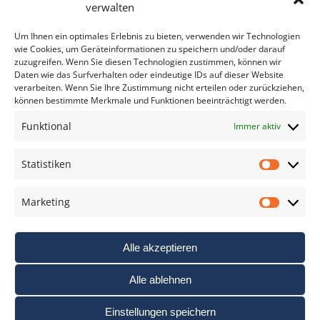
Bitte geben Sie Ihre E-Mail Adresse ein.
verwalten
*
verpflichtend
Um Ihnen ein optimales Erlebnis zu bieten, verwenden wir Technologien
wie Cookies, um Geräteinformationen zu speichern und/oder darauf
zuzugreifen. Wenn Sie diesen Technologien zustimmen, können wir
Daten wie das Surfverhalten oder eindeutige IDs auf dieser Website
verarbeiten. Wenn Sie Ihre Zustimmung nicht erteilen oder zurückziehen,
können bestimmte Merkmale und Funktionen beeinträchtigt werden.
DAS FOTO PRAXIS LEXIKON
Funktional
Immer aktiv
www.foto-praxis-lexikon.de
Statistiken
Statis
DAS FOTO PORTAL AUF FACEBOOK
Marketing
Marke
Alle akzeptieren
Alle ablehnen
Einstellungen speichern