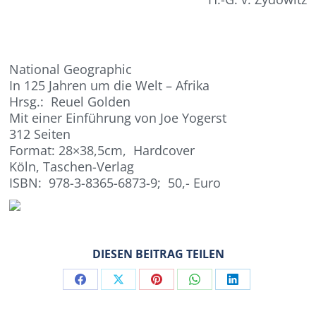
National Geographic
In 125 Jahren um die Welt – Afrika
Hrsg.: Reuel Golden
Mit einer Einführung von Joe Yogerst
312 Seiten
Format: 28×38,5cm, Hardcover
Köln, Taschen-Verlag
ISBN: 978-3-8365-6873-9; 50,- Euro
DIESEN BEITRAG TEILEN
Share
Share
Share
Share
Share
on
on
on
on
on