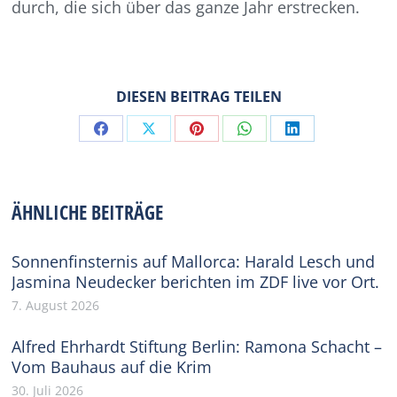
durch, die sich über das ganze Jahr erstrecken.
DIESEN BEITRAG TEILEN
Share
Share
Share
Share
Share
on
on
on
on
on
Facebook
X
Pinterest
WhatsApp
LinkedIn
ÄHNLICHE BEITRÄGE
Sonnenfinsternis auf Mallorca: Harald Lesch und
Jasmina Neudecker berichten im ZDF live vor Ort.
7. August 2026
Alfred Ehrhardt Stiftung Berlin: Ramona Schacht –
Vom Bauhaus auf die Krim
30. Juli 2026