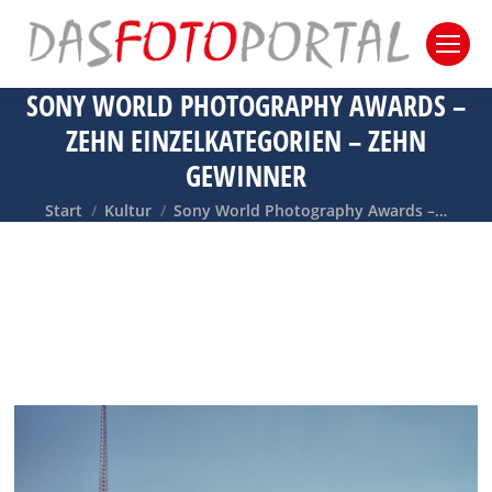
SONY WORLD PHOTOGRAPHY AWARDS –
ZEHN EINZELKATEGORIEN – ZEHN
GEWINNER
Sie befinden sich hier:
Start
Kultur
Sony World Photography Awards –…