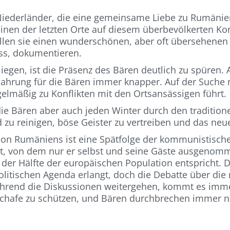
Niederländer, die eine gemeinsame Liebe zu Rumänien
einen der letzten Orte auf diesem überbevölkerten K
wollen sie einen wunderschönen, aber oft übersehenen
ss, dokumentieren.
liegen, ist die Präsenz des Bären deutlich zu spüren.
hrung für die Bären immer knapper. Auf der Suche n
elmäßig zu Konflikten mit den Ortsansässigen führt.
 Bären aber auch jeden Winter durch den traditionel
 zu reinigen, böse Geister zu vertreiben und das neu
ion Rumäniens ist eine Spätfolge der kommunistische
ot, von dem nur er selbst und seine Gäste ausgenomm
der Hälfte der europäischen Population entspricht. 
olitischen Agenda erlangt, doch die Debatte über die
ährend die Diskussionen weitergehen, kommt es immer
 Schafe zu schützen, und Bären durchbrechen immer n