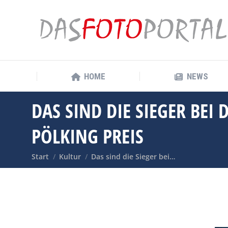
HOME
NEWS
HOME
NEWS
DAS SIND DIE SIEGER BEI
PÖLKING PREIS
Sie befinden sich hier:
Start
Kultur
Das sind die Sieger bei…