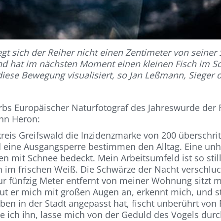
 sich der Reiher nicht einen Zentimeter von seiner S
nd hat im nächsten Moment einen kleinen Fisch im Sc
iese Bewegung visualisiert, so Jan Leßmann, Sieger de
bs Europäischer Naturfotograf des Jahreswurde der Fr
ohn Heron:
ndkreis Greifswald die Inzidenzmarke von 200 überschr
eine Ausgangsperre bestimmen den Alltag. Eine unhei
en mit Schnee bedeckt. Mein Arbeitsumfeld ist so stil
 im frischen Weiß. Die Schwärze der Nacht verschluc
ur fünfzig Meter entfernt von meiner Wohnung sitzt m
ut er mich mit großen Augen an, erkennt mich, und s
Leben in der Stadt angepasst hat, fischt unberührt 
 ich ihn, lasse mich von der Geduld des Vogels durch