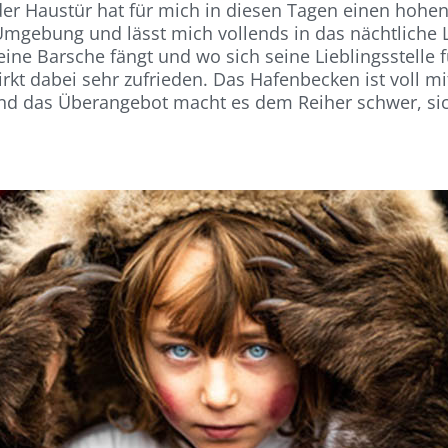
der Haustür hat für mich in diesen Tagen einen hohen
 Umgebung und lässt mich vollends in das nächtliche L
eine Barsche fängt und wo sich seine Lieblingsstelle 
kt dabei sehr zufrieden. Das Hafenbecken ist voll mi
nd das Überangebot macht es dem Reiher schwer, sich