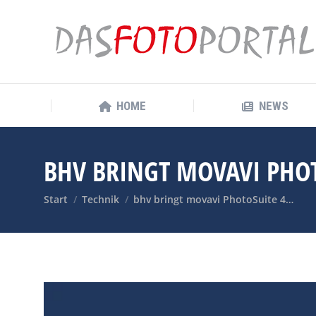
HOME
NEWS
HOME
NEWS
BHV BRINGT MOVAVI PHO
Sie befinden sich hier:
Start
Technik
bhv bringt movavi PhotoSuite 4…