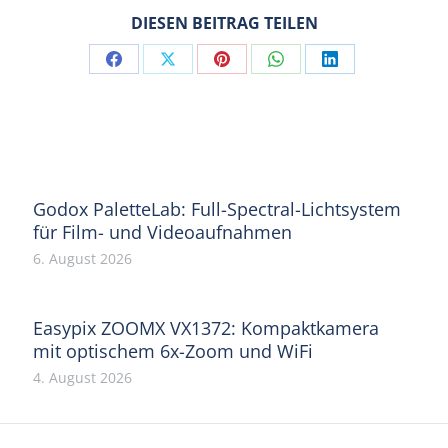
DIESEN BEITRAG TEILEN
Share
Share
Share
Share
Share
on
on
on
on
on
Facebook
X
Pinterest
WhatsApp
LinkedIn
Godox PaletteLab: Full-Spectral-Lichtsystem
für Film- und Videoaufnahmen
6. August 2026
Easypix ZOOMX VX1372: Kompaktkamera
mit optischem 6x-Zoom und WiFi
4. August 2026