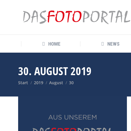
HOME
NEWS
HOME
NEWS
30. AUGUST 2019
Sie befinden sich hier:
Start
2019
August
30