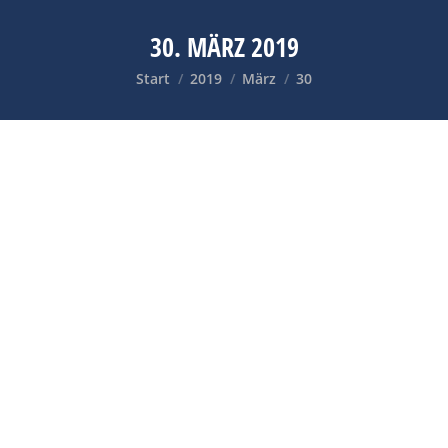
30. MÄRZ 2019
Sie befinden sich hier:
Start
2019
März
30
EDITION RAETIA: HURE ODER HEILIGE – FRAU
SEIN IN ITALIEN