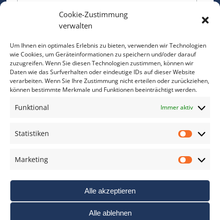
Cookie-Zustimmung
Bitte geben Sie Ihre E-Mail Adresse ein.
verwalten
*
verpflichtend
Um Ihnen ein optimales Erlebnis zu bieten, verwenden wir Technologien
wie Cookies, um Geräteinformationen zu speichern und/oder darauf
zuzugreifen. Wenn Sie diesen Technologien zustimmen, können wir
Daten wie das Surfverhalten oder eindeutige IDs auf dieser Website
verarbeiten. Wenn Sie Ihre Zustimmung nicht erteilen oder zurückziehen,
können bestimmte Merkmale und Funktionen beeinträchtigt werden.
DAS FOTO PRAXIS LEXIKON
Funktional
Immer aktiv
www.foto-praxis-lexikon.de
Statistiken
Statis
DAS FOTO PORTAL AUF FACEBOOK
Marketing
Marke
Alle akzeptieren
Alle ablehnen