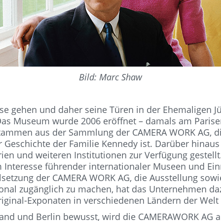
Bild: Marc Shaw
 gehen und daher seine Türen in der Ehemaligen Jü
Das Museum wurde 2006 eröffnet – damals am Pariser Pl
stammen aus der Sammlung der CAMERA WORK AG, die 
Geschichte der Familie Kennedy ist. Darüber hinau
erien und weiteren Institutionen zur Verfügung gest
Interesse führender internationaler Museen und Ein
Zielsetzung der CAMERA WORK AG, die Ausstellung so
ional zugänglich zu machen, hat das Unternehmen da
ginal-Exponaten in verschiedenen Ländern der Welt la
and und Berlin bewusst, wird die CAMERAWORK AG auc