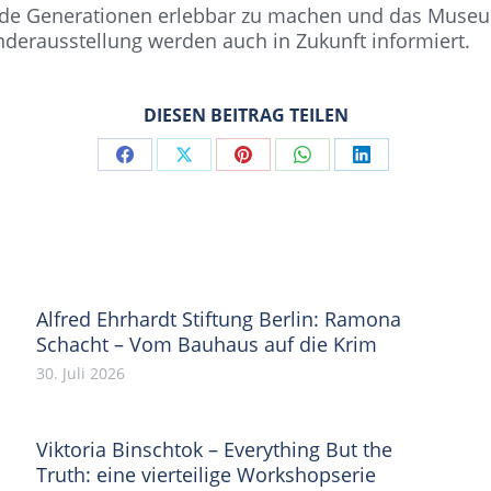
nde Generationen erlebbar zu machen und das Museum
nderausstellung werden auch in Zukunft informiert.
DIESEN BEITRAG TEILEN
Share
Share
Share
Share
Share
on
on
on
on
on
Facebook
X
Pinterest
WhatsApp
LinkedIn
Alfred Ehrhardt Stiftung Berlin: Ramona
Schacht – Vom Bauhaus auf die Krim
30. Juli 2026
Viktoria Binschtok – Everything But the
Truth: eine vierteilige Workshopserie