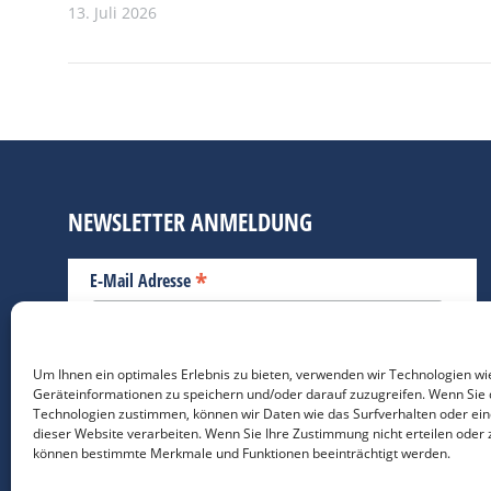
13. Juli 2026
NEWSLETTER ANMELDUNG
*
E-Mail Adresse
Bitte geben Sie Ihre E-Mail Adresse ein.
Um Ihnen ein optimales Erlebnis zu bieten, verwenden wir Technologien wi
Geräteinformationen zu speichern und/oder darauf zuzugreifen. Wenn Sie 
*
verpflichtend
Technologien zustimmen, können wir Daten wie das Surfverhalten oder ein
dieser Website verarbeiten. Wenn Sie Ihre Zustimmung nicht erteilen oder 
können bestimmte Merkmale und Funktionen beeinträchtigt werden.