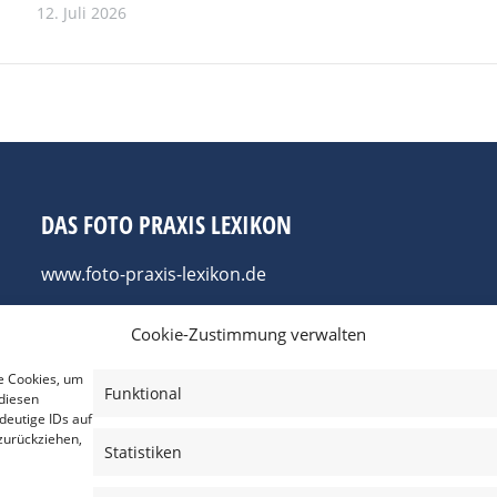
12. Juli 2026
DAS FOTO PRAXIS LEXIKON
www.foto-praxis-lexikon.de
Cookie-Zustimmung verwalten
e Cookies, um
Funktional
diesen
deutige IDs auf
zurückziehen,
Statistiken