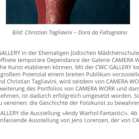
Bild: Christian Tagliavini – Dora da Faltugnano
 GALLERY in der Ehemaligen Jüdischen Mädchenschule B
röffnete temporäre Dependance der Galerie CAMERA WO
sche Kunst etablieren können. Mit der CWC GALLERY k
t großem Potenzial einem breiten Publikum vorzustel
und Christian Tagliavini, wird seitdem von CAMERA WO
rweiterung des Portfolios von CAMERA WORK und dami
nehmen, ist dadurch erfolgreich umgesetzt worden. 
u vereinen: die Geschichte der Fotokunst zu bewahre
ALLERY die Ausstellung »Andy Warhol:Fantastic!«. Ab 
mfassende Ausstellung von Jens Lorenzen, der von C