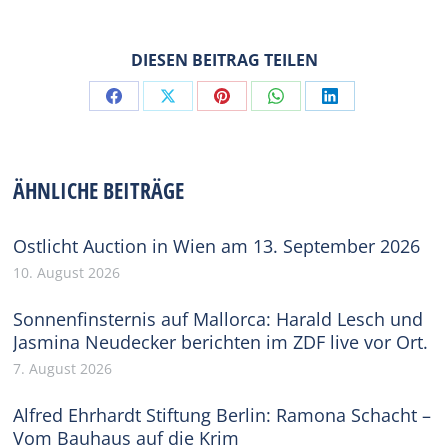
DIESEN BEITRAG TEILEN
Share
Share
Share
Share
Share
on
on
on
on
on
Facebook
X
Pinterest
WhatsApp
LinkedIn
ÄHNLICHE BEITRÄGE
Ostlicht Auction in Wien am 13. September 2026
10. August 2026
Sonnenfinsternis auf Mallorca: Harald Lesch und
Jasmina Neudecker berichten im ZDF live vor Ort.
7. August 2026
Alfred Ehrhardt Stiftung Berlin: Ramona Schacht –
Vom Bauhaus auf die Krim