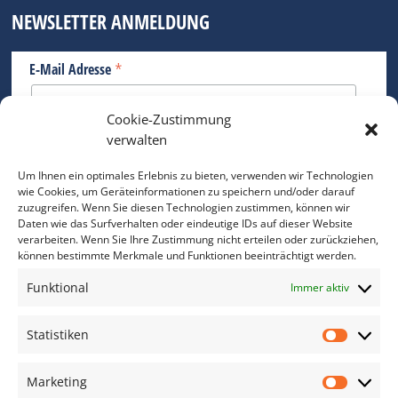
NEWSLETTER ANMELDUNG
*
E-Mail Adresse
Cookie-Zustimmung
Bitte geben Sie Ihre E-Mail Adresse ein.
verwalten
*
verpflichtend
Um Ihnen ein optimales Erlebnis zu bieten, verwenden wir Technologien
wie Cookies, um Geräteinformationen zu speichern und/oder darauf
zuzugreifen. Wenn Sie diesen Technologien zustimmen, können wir
Daten wie das Surfverhalten oder eindeutige IDs auf dieser Website
verarbeiten. Wenn Sie Ihre Zustimmung nicht erteilen oder zurückziehen,
können bestimmte Merkmale und Funktionen beeinträchtigt werden.
DAS FOTO PRAXIS LEXIKON
Funktional
Immer aktiv
www.foto-praxis-lexikon.de
Statistiken
Statis
DAS FOTO PORTAL AUF FACEBOOK
Marketing
Marke