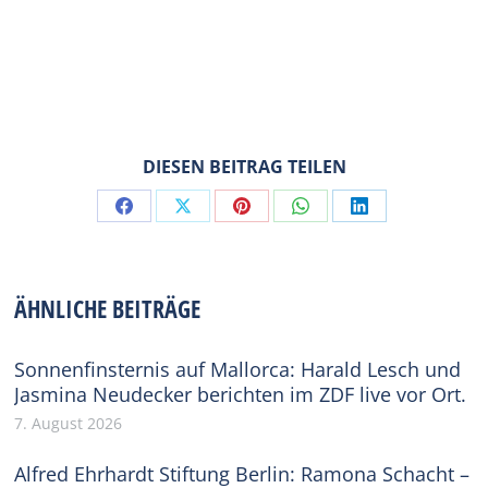
DIESEN BEITRAG TEILEN
Share
Share
Share
Share
Share
on
on
on
on
on
Facebook
X
Pinterest
WhatsApp
LinkedIn
ÄHNLICHE BEITRÄGE
Sonnenfinsternis auf Mallorca: Harald Lesch und
Jasmina Neudecker berichten im ZDF live vor Ort.
7. August 2026
Alfred Ehrhardt Stiftung Berlin: Ramona Schacht –