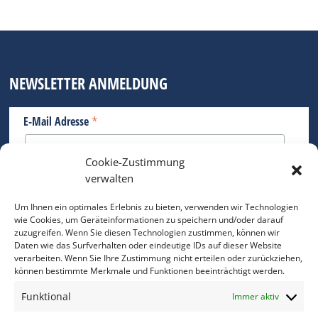
NEWSLETTER ANMELDUNG
*
E-Mail Adresse
Cookie-Zustimmung
Bitte geben Sie Ihre E-Mail Adresse ein.
verwalten
*
verpflichtend
Um Ihnen ein optimales Erlebnis zu bieten, verwenden wir Technologien
wie Cookies, um Geräteinformationen zu speichern und/oder darauf
zuzugreifen. Wenn Sie diesen Technologien zustimmen, können wir
Daten wie das Surfverhalten oder eindeutige IDs auf dieser Website
verarbeiten. Wenn Sie Ihre Zustimmung nicht erteilen oder zurückziehen,
können bestimmte Merkmale und Funktionen beeinträchtigt werden.
DAS FOTO PRAXIS LEXIKON
Funktional
Immer aktiv
www.foto-praxis-lexikon.de