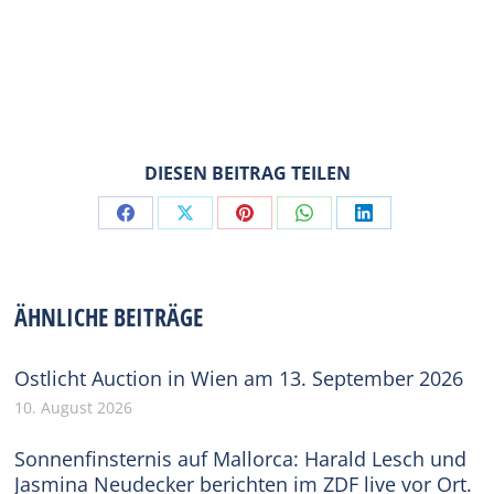
DIESEN BEITRAG TEILEN
Share
Share
Share
Share
Share
on
on
on
on
on
Facebook
X
Pinterest
WhatsApp
LinkedIn
ÄHNLICHE BEITRÄGE
Ostlicht Auction in Wien am 13. September 2026
10. August 2026
Sonnenfinsternis auf Mallorca: Harald Lesch und
Jasmina Neudecker berichten im ZDF live vor Ort.