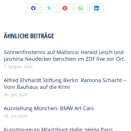
Share
Share
Share
Share
Share
on
on
on
on
on
Facebook
X
Pinterest
WhatsApp
LinkedIn
ÄHNLICHE BEITRÄGE
Sonnenfinsternis auf Mallorca: Harald Lesch und
Jasmina Neudecker berichten im ZDF live vor Ort.
7. August 2026
Alfred Ehrhardt Stiftung Berlin: Ramona Schacht –
Vom Bauhaus auf die Krim
30. Juli 2026
Ausstellung München: BMW Art Cars
28. Juli 2026
Kunstmuseum Moritzburg Halle: Helga Paris.