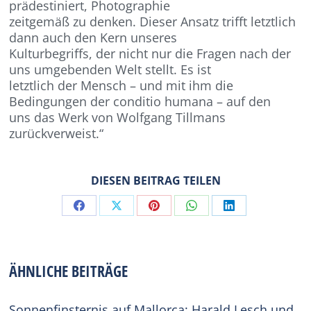
prädestiniert, Photographie
zeitgemäß zu denken. Dieser Ansatz trifft letztlich
dann auch den Kern unseres
Kulturbegriffs, der nicht nur die Fragen nach der
uns umgebenden Welt stellt. Es ist
letztlich der Mensch – und mit ihm die
Bedingungen der conditio humana – auf den
uns das Werk von Wolfgang Tillmans
zurückverweist.“
DIESEN BEITRAG TEILEN
Share
Share
Share
Share
Share
on
on
on
on
on
Facebook
X
Pinterest
WhatsApp
LinkedIn
ÄHNLICHE BEITRÄGE
Sonnenfinsternis auf Mallorca: Harald Lesch und