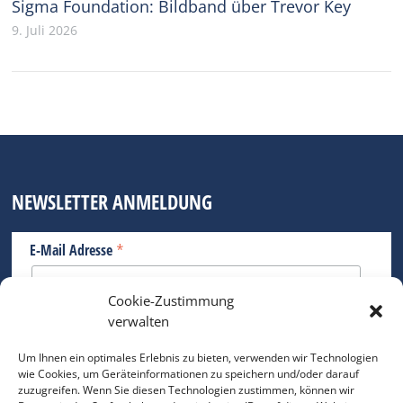
Sigma Foundation: Bildband über Trevor Key
9. Juli 2026
NEWSLETTER ANMELDUNG
*
E-Mail Adresse
Cookie-Zustimmung
Bitte geben Sie Ihre E-Mail Adresse ein.
verwalten
*
verpflichtend
Um Ihnen ein optimales Erlebnis zu bieten, verwenden wir Technologien
wie Cookies, um Geräteinformationen zu speichern und/oder darauf
zuzugreifen. Wenn Sie diesen Technologien zustimmen, können wir