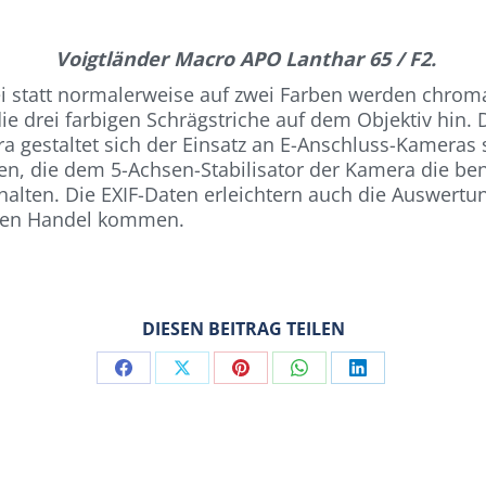
Voigtländer Macro APO Lanthar 65 / F2.
i statt normalerweise auf zwei Farben werden chroma
e drei farbigen Schrägstriche auf dem Objektiv hin. 
 gestaltet sich der Einsatz an E-Anschluss-Kameras
n, die dem 5-Achsen-Stabilisator der Kamera die be
alten. Die EXIF-Daten erleichtern auch die Auswertun
 den Handel kommen.
DIESEN BEITRAG TEILEN
Share
Share
Share
Share
Share
on
on
on
on
on
Facebook
X
Pinterest
WhatsApp
LinkedIn