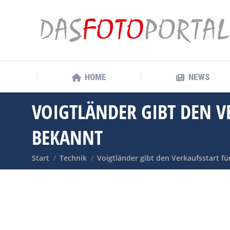
HOME
NEWS
HOME
NEWS
VOIGTLÄNDER GIBT DEN V
BEKANNT
Sie befinden sich hier:
Start
Technik
Voigtländer gibt den Verkaufsstart f