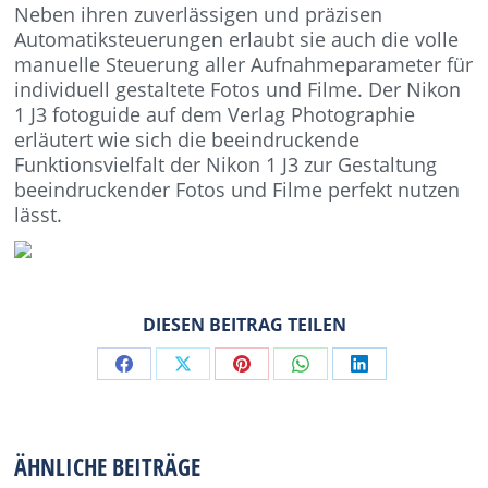
Neben ihren zuverlässigen und präzisen
Automatiksteuerungen erlaubt sie auch die volle
manuelle Steuerung aller Aufnahmeparameter für
individuell gestaltete Fotos und Filme. Der Nikon
1 J3 fotoguide auf dem Verlag Photographie
erläutert wie sich die beeindruckende
Funktionsvielfalt der Nikon 1 J3 zur Gestaltung
beeindruckender Fotos und Filme perfekt nutzen
lässt.
DIESEN BEITRAG TEILEN
Share
Share
Share
Share
Share
on
on
on
on
on
Facebook
X
Pinterest
WhatsApp
LinkedIn
ÄHNLICHE BEITRÄGE