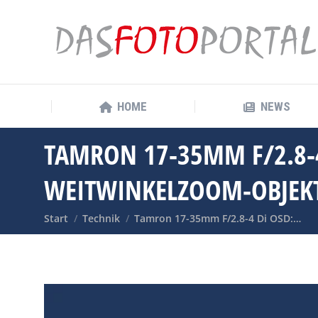
HOME
NEWS
HOME
NEWS
TAMRON 17-35MM F/2.8-4
WEITWINKELZOOM-OBJEKTI
Sie befinden sich hier:
Start
Technik
Tamron 17-35mm F/2.8-4 Di OSD:…