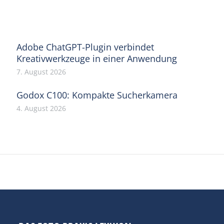
Facebook
X
Pinterest
WhatsApp
LinkedIn
Adobe ChatGPT-Plugin verbindet
Kreativwerkzeuge in einer Anwendung
7. August 2026
Godox C100: Kompakte Sucherkamera
4. August 2026