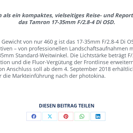
h als ein kompaktes, vielseitiges Reise- und Report
das Tamron 17-35mm F/2.8-4 Di OSD.
ewicht von nur 460 g ist das 17-35mm F/2.8-4 Di OSD 
 Motiven – von professionellen Landschaftsaufnahmen
35mm Standard-Weitwinkel. Die Lichtstärke beträgt F
ion und die Fluor-Vergütung der Frontlinse erweitern
Anschluss soll ab dem 4. September 2018 erhältlich 
ber die Markteinführung nach der photokina.
DIESEN BEITRAG TEILEN
Share
Share
Share
Share
Share
on
on
on
on
on