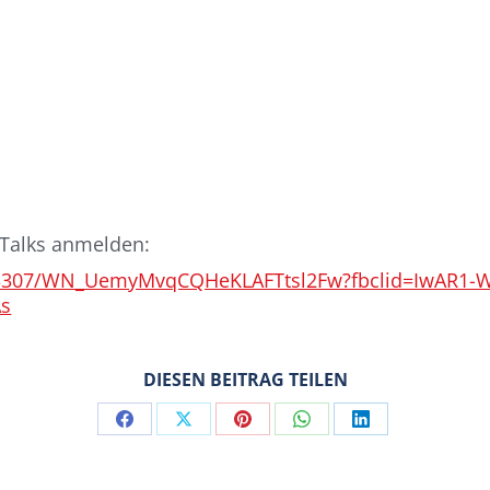
 Talks anmelden:
1923307/WN_UemyMvqCQHeKLAFTtsl2Fw?fbclid=IwAR1
As
DIESEN BEITRAG TEILEN
Share
Share
Share
Share
Share
on
on
on
on
on