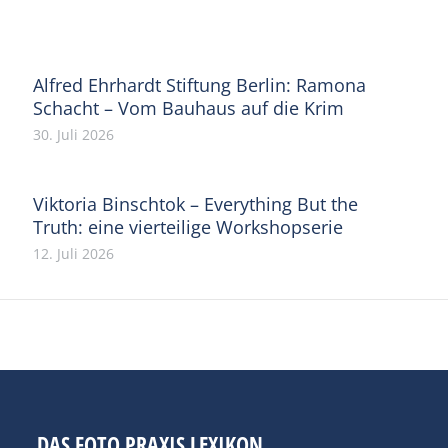
Facebook
X
Pinterest
WhatsApp
LinkedIn
Alfred Ehrhardt Stiftung Berlin: Ramona
Schacht – Vom Bauhaus auf die Krim
30. Juli 2026
Viktoria Binschtok – Everything But the
Truth: eine vierteilige Workshopserie
12. Juli 2026
DAS FOTO PRAXIS LEXIKON