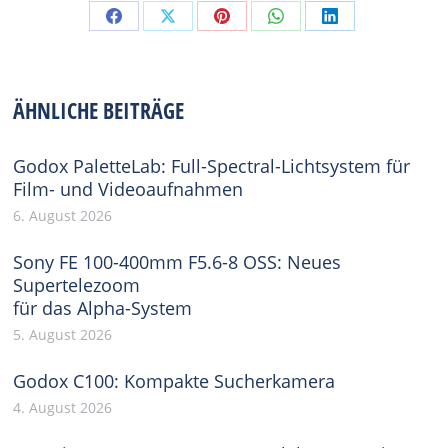
Share
Share
Share
Share
Share
on
on
on
on
on
Facebook
X
Pinterest
WhatsApp
LinkedIn
ÄHNLICHE BEITRÄGE
Godox PaletteLab: Full-Spectral-Lichtsystem für
Film- und Videoaufnahmen
6. August 2026
Sony FE 100-400mm F5.6-8 OSS: Neues
Supertelezoom
für das Alpha-System
5. August 2026
Godox C100: Kompakte Sucherkamera
4. August 2026