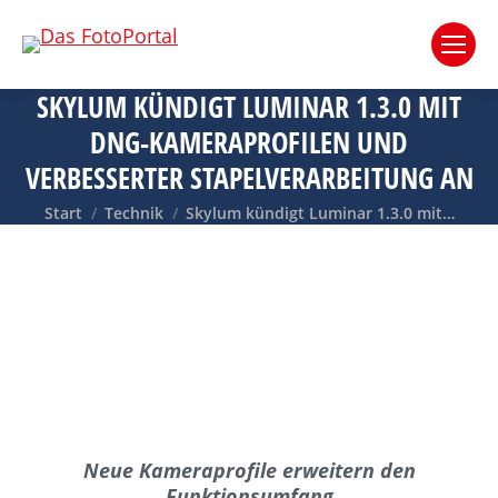
SKYLUM KÜNDIGT LUMINAR 1.3.0 MIT
DNG-KAMERAPROFILEN UND
VERBESSERTER STAPELVERARBEITUNG AN
Sie befinden sich hier:
Start
Technik
Skylum kündigt Luminar 1.3.0 mit…
Neue Kameraprofile erweitern den
Funktionsumfang