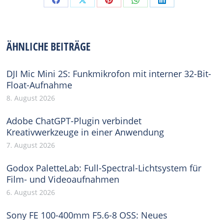
Share
Share
Share
Share
Share
on
on
on
on
on
Facebook
X
Pinterest
WhatsApp
LinkedIn
ÄHNLICHE BEITRÄGE
DJI Mic Mini 2S: Funkmikrofon mit interner 32-Bit-
Float-Aufnahme
8. August 2026
Adobe ChatGPT-Plugin verbindet
Kreativwerkzeuge in einer Anwendung
7. August 2026
Godox PaletteLab: Full-Spectral-Lichtsystem für
Film- und Videoaufnahmen
6. August 2026
Sony FE 100-400mm F5.6-8 OSS: Neues