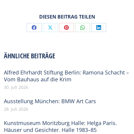
DIESEN BEITRAG TEILEN
Share
Share
Share
Share
Share
on
on
on
on
on
Facebook
X
Pinterest
WhatsApp
LinkedIn
ÄHNLICHE BEITRÄGE
Alfred Ehrhardt Stiftung Berlin: Ramona Schacht –
Vom Bauhaus auf die Krim
30. Juli 2026
Ausstellung München: BMW Art Cars
28. Juli 2026
Kunstmuseum Moritzburg Halle: Helga Paris.
Häuser und Gesichter. Halle 1983–85