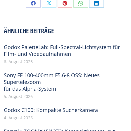
Share
Share
Share
Share
Share
on
on
on
on
on
Facebook
X
Pinterest
WhatsApp
LinkedIn
ÄHNLICHE BEITRÄGE
Godox PaletteLab: Full-Spectral-Lichtsystem für
Film- und Videoaufnahmen
6. August 2026
Sony FE 100-400mm F5.6-8 OSS: Neues
Supertelezoom
für das Alpha-System
5. August 2026
Godox C100: Kompakte Sucherkamera
4. August 2026