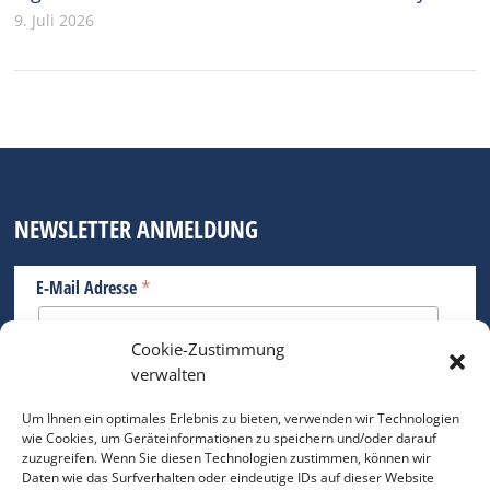
9. Juli 2026
NEWSLETTER ANMELDUNG
*
E-Mail Adresse
Cookie-Zustimmung
Bitte geben Sie Ihre E-Mail Adresse ein.
verwalten
*
verpflichtend
Um Ihnen ein optimales Erlebnis zu bieten, verwenden wir Technologien
wie Cookies, um Geräteinformationen zu speichern und/oder darauf
zuzugreifen. Wenn Sie diesen Technologien zustimmen, können wir
Daten wie das Surfverhalten oder eindeutige IDs auf dieser Website