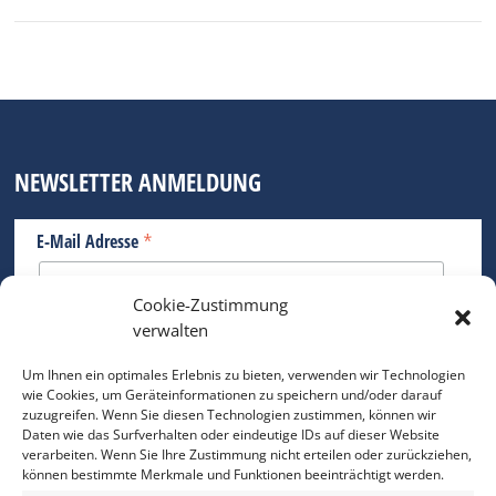
NEWSLETTER ANMELDUNG
*
E-Mail Adresse
Cookie-Zustimmung
Bitte geben Sie Ihre E-Mail Adresse ein.
verwalten
*
verpflichtend
Um Ihnen ein optimales Erlebnis zu bieten, verwenden wir Technologien
wie Cookies, um Geräteinformationen zu speichern und/oder darauf
zuzugreifen. Wenn Sie diesen Technologien zustimmen, können wir
Daten wie das Surfverhalten oder eindeutige IDs auf dieser Website
verarbeiten. Wenn Sie Ihre Zustimmung nicht erteilen oder zurückziehen,
können bestimmte Merkmale und Funktionen beeinträchtigt werden.
DAS FOTO PRAXIS LEXIKON