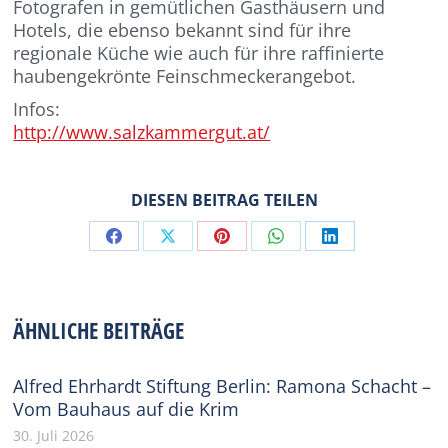
Fotografen in gemütlichen Gasthäusern und
Hotels, die ebenso bekannt sind für ihre
regionale Küche wie auch für ihre raffinierte
haubengekrönte Feinschmeckerangebot.
Infos:
http://www.salzkammergut.at/
DIESEN BEITRAG TEILEN
Share
Share
Share
Share
Share
on
on
on
on
on
Facebook
X
Pinterest
WhatsApp
LinkedIn
ÄHNLICHE BEITRÄGE
Alfred Ehrhardt Stiftung Berlin: Ramona Schacht –
Vom Bauhaus auf die Krim
30. Juli 2026