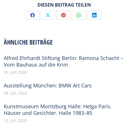
DIESEN BEITRAG TEILEN
Share
Share
Share
Share
Share
on
on
on
on
on
Facebook
X
Pinterest
WhatsApp
LinkedIn
ÄHNLICHE BEITRÄGE
Alfred Ehrhardt Stiftung Berlin: Ramona Schacht –
Vom Bauhaus auf die Krim
30. Juli 2026
Ausstellung München: BMW Art Cars
28. Juli 2026
Kunstmuseum Moritzburg Halle: Helga Paris.
Häuser und Gesichter. Halle 1983–85
13. Juli 2026