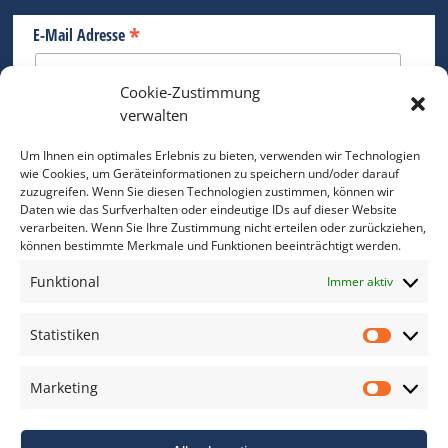
*
E-Mail Adresse
Cookie-Zustimmung
Bitte geben Sie Ihre E-Mail Adresse ein.
verwalten
*
verpflichtend
Um Ihnen ein optimales Erlebnis zu bieten, verwenden wir Technologien
wie Cookies, um Geräteinformationen zu speichern und/oder darauf
zuzugreifen. Wenn Sie diesen Technologien zustimmen, können wir
Daten wie das Surfverhalten oder eindeutige IDs auf dieser Website
verarbeiten. Wenn Sie Ihre Zustimmung nicht erteilen oder zurückziehen,
können bestimmte Merkmale und Funktionen beeinträchtigt werden.
DAS FOTO PRAXIS LEXIKON
Funktional
Immer aktiv
www.foto-praxis-lexikon.de
Statistiken
Statis
DAS FOTO PORTAL AUF FACEBOOK
Marketing
Marke