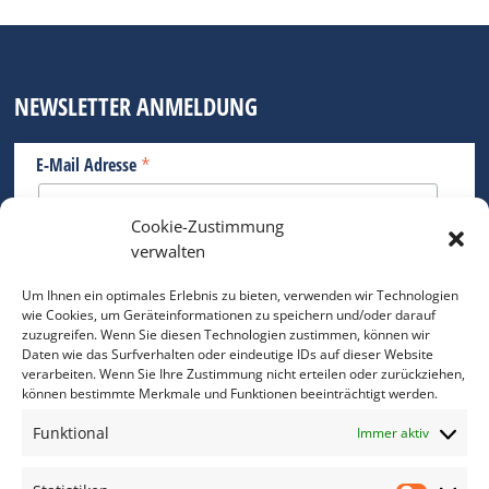
NEWSLETTER ANMELDUNG
*
E-Mail Adresse
Cookie-Zustimmung
Bitte geben Sie Ihre E-Mail Adresse ein.
verwalten
*
verpflichtend
Um Ihnen ein optimales Erlebnis zu bieten, verwenden wir Technologien
wie Cookies, um Geräteinformationen zu speichern und/oder darauf
zuzugreifen. Wenn Sie diesen Technologien zustimmen, können wir
Daten wie das Surfverhalten oder eindeutige IDs auf dieser Website
verarbeiten. Wenn Sie Ihre Zustimmung nicht erteilen oder zurückziehen,
können bestimmte Merkmale und Funktionen beeinträchtigt werden.
DAS FOTO PRAXIS LEXIKON
Funktional
Immer aktiv
www.foto-praxis-lexikon.de