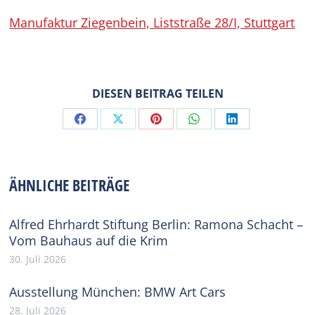
Manufaktur Ziegenbein, Liststraße 28/I, Stuttgart
DIESEN BEITRAG TEILEN
Share
Share
Share
Share
Share
on
on
on
on
on
Facebook
X
Pinterest
WhatsApp
LinkedIn
ÄHNLICHE BEITRÄGE
Alfred Ehrhardt Stiftung Berlin: Ramona Schacht –
Vom Bauhaus auf die Krim
30. Juli 2026
Ausstellung München: BMW Art Cars
28. Juli 2026