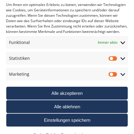
*
verpflichtend
Um Ihnen ein optimales Erlebnis zu bieten, verwenden wir Technologien
wie Cookies, um Geräteinformationen zu speichern und/oder darauf
zuzugreifen. Wenn Sie diesen Technologien zustimmen, können wir
Daten wie das Surfverhalten oder eindeutige IDs auf dieser Website
verarbeiten. Wenn Sie Ihre Zustimmung nicht erteilen oder zurückziehen,
können bestimmte Merkmale und Funktionen beeinträchtigt werden.
DAS FOTO PRAXIS LEXIKON
Funktional
Immer aktiv
www.foto-praxis-lexikon.de
Statistiken
Statis
DAS FOTO PORTAL AUF FACEBOOK
Marketing
Marke
Alle akzeptieren
Alle ablehnen
Einstellungen speichern
Nutzungsbedigungen / AGB’s
Impressum
Datenschutz