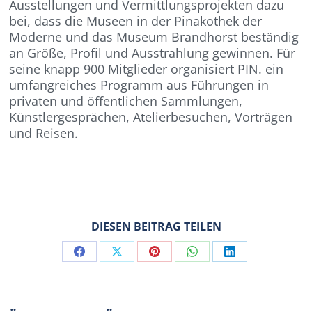
Ausstellungen und Vermittlungsprojekten dazu
bei, dass die Museen in der Pinakothek der
Moderne und das Museum Brandhorst beständig
an Größe, Profil und Ausstrahlung gewinnen. Für
seine knapp 900 Mitglieder organisiert PIN. ein
umfangreiches Programm aus Führungen in
privaten und öffentlichen Sammlungen,
Künstlergesprächen, Atelierbesuchen, Vorträgen
und Reisen.
DIESEN BEITRAG TEILEN
Share
Share
Share
Share
Share
on
on
on
on
on
Facebook
X
Pinterest
WhatsApp
LinkedIn