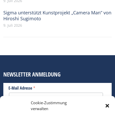
9. Juli 2026
Sigma unterstützt Kunstprojekt „Camera Man“ von
Hiroshi Sugimoto
9. Juli 2026
NEWSLETTER ANMELDUNG
*
E-Mail Adresse
Cookie-Zustimmung
Bitte geben Sie Ihre E-Mail Adresse ein.
verwalten