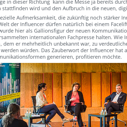
olge in dieser Richtung kann die Messe ja bereits dur
na stattfinden wird und den Aufbruch in die neuen, d
zielle Aufmerksamkeit, die zukünftig noch stärker Inn
elt der Influencer dürfen natürlich bei einem Faceli
 wurde hier als Gallionsfigur der neuen Kommunikat
ersammelten internationalen Fachpresse halten. Wie I
dem er mehrheitlich unbekannt war, zu verdeutlichen
 werden würden. Das Zauberwort der Influencer hat als
unikationsformen generieren, profitieren möchte.