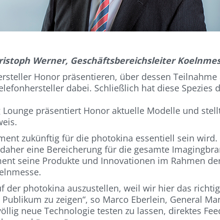
ristoph Werner, Geschäftsbereichsleiter Koelnmes
ersteller Honor präsentieren, über dessen Teilnahme
telefonhersteller dabei. Schließlich hat diese Spezie
 Lounge präsentiert Honor aktuelle Modelle und stell
weis.
ment zukünftig für die photokina essentiell sein wir
t daher eine Bereicherung für die gesamte Imagingbr
ent seine Produkte und Innovationen im Rahmen der p
oelnmesse.
 der photokina auszustellen, weil wir hier das rich
 Publikum zu zeigen“, so Marco Eberlein, General Man
 völlig neue Technologie testen zu lassen, direktes F