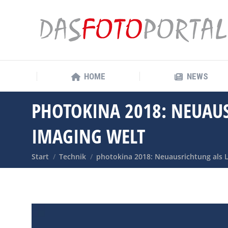
HOME
NEWS
HOME
NEWS
PHOTOKINA 2018: NEUAU
IMAGING WELT
Sie befinden sich hier:
Start
Technik
photokina 2018: Neuausrichtung als 