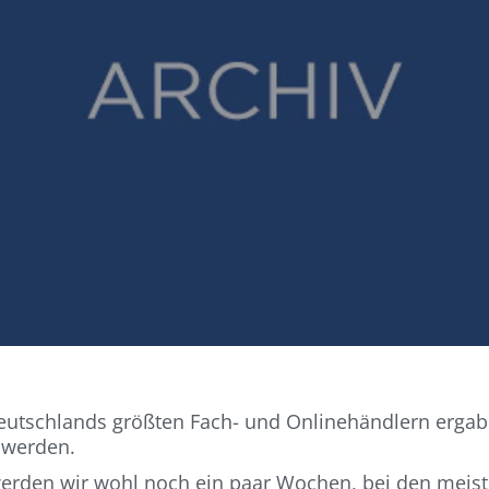
tschlands größten Fach- und Onlinehändlern ergab b
t werden.
werden wir wohl noch ein paar Wochen, bei den mei