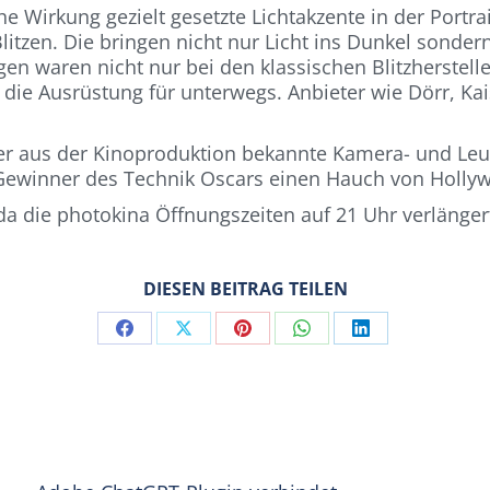
e Wirkung gezielt gesetzte Lichtakzente in der Portrai
tzen. Die bringen nicht nur Licht ins Dunkel sonder
en waren nicht nur bei den klassischen Blitzherstell
ie Ausrüstung für unterwegs. Anbieter wie Dörr, Kais
r aus der Kinoproduktion bekannte Kamera- und Leuc
 Gewinner des Technik Oscars einen Hauch von Hollyw
da die photokina Öffnungszeiten auf 21 Uhr verlänge
DIESEN BEITRAG TEILEN
Share
Share
Share
Share
Share
on
on
on
on
on
Facebook
X
Pinterest
WhatsApp
LinkedIn