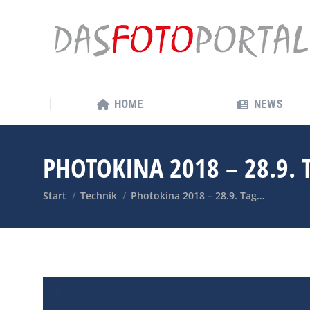
HOME
NEWS
HOME
NEWS
PHOTOKINA 2018 – 28.9. 
Sie befinden sich hier:
Start
Technik
Photokina 2018 – 28.9. Tag…