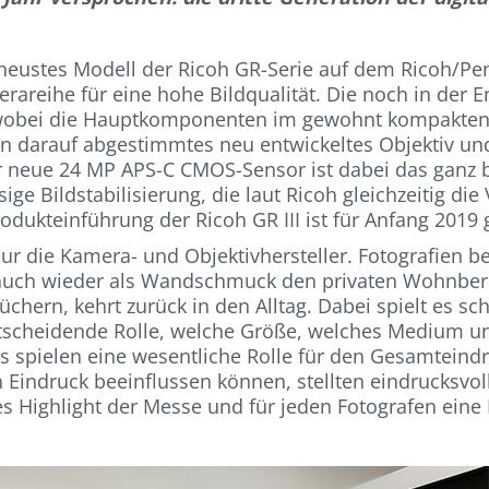
eustes Modell der Ricoh GR-Serie auf dem Ricoh/Pent
rareihe für eine hohe Bildqualität. Die noch in der E
 wobei die Hauptkomponenten im gewohnt kompakten 
n darauf abgestimmtes neu entwickeltes Objektiv und
neue 24 MP APS-C CMOS-Sensor ist dabei das ganz bes
ige Bildstabilisierung, die laut Ricoh gleichzeitig di
odukteinführung der Ricoh GR III ist für Anfang 2019 
nur die Kamera- und Objektivhersteller. Fotografien 
auch wieder als Wandschmuck den privaten Wohnberei
ern, kehrt zurück in den Alltag. Dabei spielt es sc
entscheidende Rolle, welche Größe, welches Medium u
 spielen eine wesentliche Rolle für den Gesamteindr
 Eindruck beeinflussen können, stellten eindrucksvoll
es Highlight der Messe und für jeden Fotografen eine