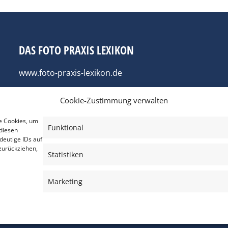
DAS FOTO PRAXIS LEXIKON
www.foto-praxis-lexikon.de
Cookie-Zustimmung verwalten
e Cookies, um
Funktional
diesen
deutige IDs auf
zurückziehen,
Statistiken
Marketing
AGB’s
Impressum
Datenschutz
Haftungsausschluss
Cooki