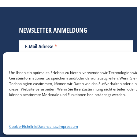
NEWSLETTER ANMELDUNG
*
E-Mail Adresse
Bitte geben Sie Ihre E-Mail Adresse ein.
Um Ihnen ein optimales Erlebnis zu bieten, verwenden wir Technologien wi
Geräteinformationen zu speichern und/oder darauf zuzugreifen. Wenn Sie 
*
verpflichtend
Technologien zustimmen, können wir Daten wie das Surfverhalten oder ein
dieser Website verarbeiten. Wenn Sie Ihre Zustimmung nicht erteilen oder 
können bestimmte Merkmale und Funktionen beeinträchtigt werden.
Cookie-Richtlinie
Datenschutz
Impressum
Nutzungsbedigungen / 