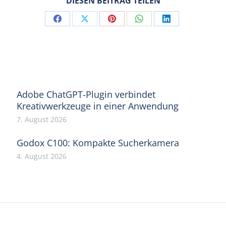
DIESEN BEITRAG TEILEN
Share
Share
Share
Share
Share
on
on
on
on
on
Facebook
X
Pinterest
WhatsApp
LinkedIn
Adobe ChatGPT-Plugin verbindet
Kreativwerkzeuge in einer Anwendung
7. August 2026
Godox C100: Kompakte Sucherkamera
4. August 2026