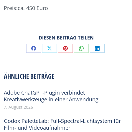
Preis:ca. 450 Euro
DIESEN BEITRAG TEILEN
Share
Share
Share
Share
Share
on
on
on
on
on
Facebook
X
Pinterest
WhatsApp
LinkedIn
ÄHNLICHE BEITRÄGE
Adobe ChatGPT-Plugin verbindet
Kreativwerkzeuge in einer Anwendung
7. August 2026
Godox PaletteLab: Full-Spectral-Lichtsystem für
Film- und Videoaufnahmen