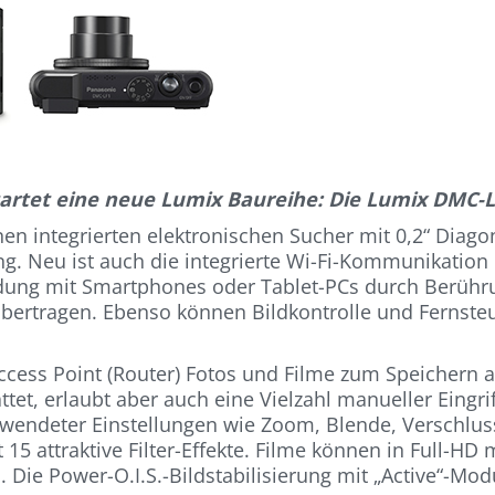
artet eine neue Lumix Baureihe: Die Lumix DMC-
en integrierten elektronischen Sucher mit 0,2“ Diag
g. Neu ist auch die integrierte Wi-Fi-Kommunikation
ndung mit Smartphones oder Tablet-PCs durch Berühru
bertragen. Ebenso können Bildkontrolle und Fernste
cess Point (Router) Fotos und Filme zum Speichern 
attet, erlaubt aber auch eine Vielzahl manueller Eing
rwendeter Einstellungen wie Zoom, Blende, Verschluss
5 attraktive Filter-Effekte. Filme können in Full-HD
e Power-O.I.S.-Bildstabilisierung mit „Active“-Modu