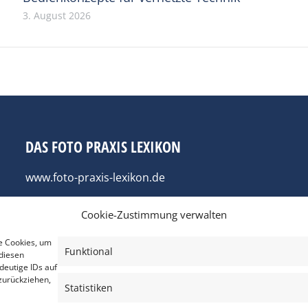
3. August 2026
DAS FOTO PRAXIS LEXIKON
www.foto-praxis-lexikon.de
Cookie-Zustimmung verwalten
e Cookies, um
Funktional
diesen
deutige IDs auf
zurückziehen,
Statistiken