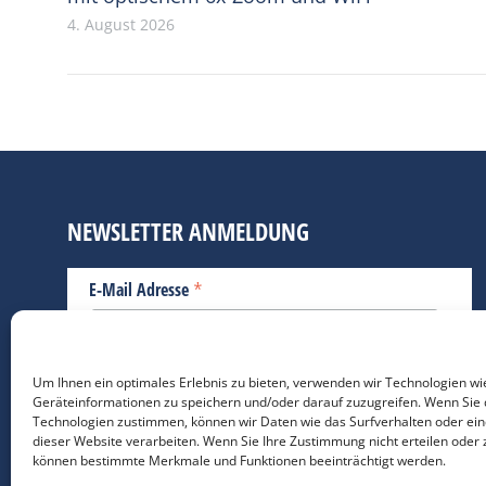
4. August 2026
NEWSLETTER ANMELDUNG
*
E-Mail Adresse
Bitte geben Sie Ihre E-Mail Adresse ein.
Um Ihnen ein optimales Erlebnis zu bieten, verwenden wir Technologien wi
Geräteinformationen zu speichern und/oder darauf zuzugreifen. Wenn Sie 
*
verpflichtend
Technologien zustimmen, können wir Daten wie das Surfverhalten oder ein
dieser Website verarbeiten. Wenn Sie Ihre Zustimmung nicht erteilen oder 
können bestimmte Merkmale und Funktionen beeinträchtigt werden.