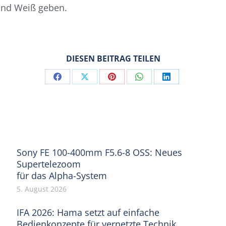
 und Weiß geben.
DIESEN BEITRAG TEILEN
Share
Share
Share
Share
Share
on
on
on
on
on
Facebook
X
Pinterest
WhatsApp
LinkedIn
Sony FE 100-400mm F5.6-8 OSS: Neues
Supertelezoom
für das Alpha-System
5. August 2026
IFA 2026: Hama setzt auf einfache
Bedienkonzepte für vernetzte Technik