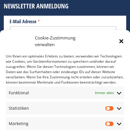
NEWSLETTER ANMELDUNG
*
E-Mail Adresse
Cookie-Zustimmung
Bitte geben Sie Ihre E-Mail Adresse ein.
verwalten
*
verpflichtend
Um Ihnen ein optimales Erlebnis zu bieten, verwenden wir Technologien
wie Cookies, um Geräteinformationen zu speichern und/oder darauf
zuzugreifen. Wenn Sie diesen Technologien zustimmen, können wir
Daten wie das Surfverhalten oder eindeutige IDs auf dieser Website
verarbeiten. Wenn Sie Ihre Zustimmung nicht erteilen oder zurückziehen,
können bestimmte Merkmale und Funktionen beeinträchtigt werden.
DAS FOTO PRAXIS LEXIKON
Funktional
Immer aktiv
www.foto-praxis-lexikon.de
Statistiken
Statis
DAS FOTO PORTAL AUF FACEBOOK
Marketing
Marke