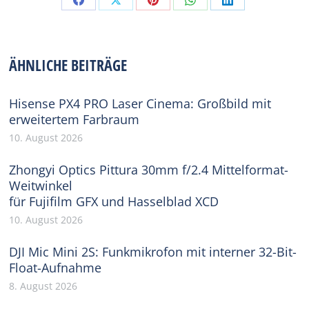
Share
Share
Share
Share
Share
on
on
on
on
on
Facebook
X
Pinterest
WhatsApp
LinkedIn
ÄHNLICHE BEITRÄGE
Hisense PX4 PRO Laser Cinema: Großbild mit
erweitertem Farbraum
10. August 2026
Zhongyi Optics Pittura 30mm f/2.4 Mittelformat-
Weitwinkel
für Fujifilm GFX und Hasselblad XCD
10. August 2026
DJI Mic Mini 2S: Funkmikrofon mit interner 32-Bit-
Float-Aufnahme
8. August 2026