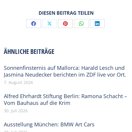
DIESEN BEITRAG TEILEN
Share
Share
Share
Share
Share
on
on
on
on
on
Facebook
X
Pinterest
WhatsApp
LinkedIn
ÄHNLICHE BEITRÄGE
Sonnenfinsternis auf Mallorca: Harald Lesch und
Jasmina Neudecker berichten im ZDF live vor Ort.
7. August 2026
Alfred Ehrhardt Stiftung Berlin: Ramona Schacht –
Vom Bauhaus auf die Krim
30. Juli 2026
Ausstellung München: BMW Art Cars