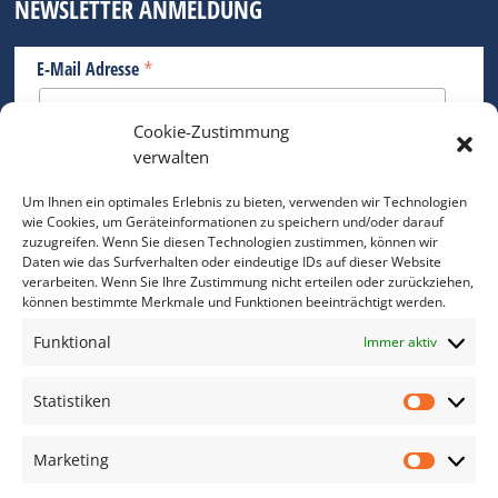
NEWSLETTER ANMELDUNG
*
E-Mail Adresse
Cookie-Zustimmung
Bitte geben Sie Ihre E-Mail Adresse ein.
verwalten
*
verpflichtend
Um Ihnen ein optimales Erlebnis zu bieten, verwenden wir Technologien
wie Cookies, um Geräteinformationen zu speichern und/oder darauf
zuzugreifen. Wenn Sie diesen Technologien zustimmen, können wir
Daten wie das Surfverhalten oder eindeutige IDs auf dieser Website
verarbeiten. Wenn Sie Ihre Zustimmung nicht erteilen oder zurückziehen,
können bestimmte Merkmale und Funktionen beeinträchtigt werden.
DAS FOTO PRAXIS LEXIKON
Funktional
Immer aktiv
www.foto-praxis-lexikon.de
Statistiken
Statis
DAS FOTO PORTAL AUF FACEBOOK
Marketing
Marke