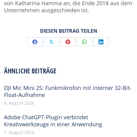
von Katharina Hamma an, die Ende 2018 aus dem
Unternehmen ausgeschieden ist.
DIESEN BEITRAG TEILEN
Share
Share
Share
Share
Share
on
on
on
on
on
Facebook
X
Pinterest
WhatsApp
LinkedIn
ÄHNLICHE BEITRÄGE
DJI Mic Mini 2S: Funkmikrofon mit interner 32-Bit-
Float-Aufnahme
8. August 2026
Adobe ChatGPT-Plugin verbindet
Kreativwerkzeuge in einer Anwendung
7. August 2026