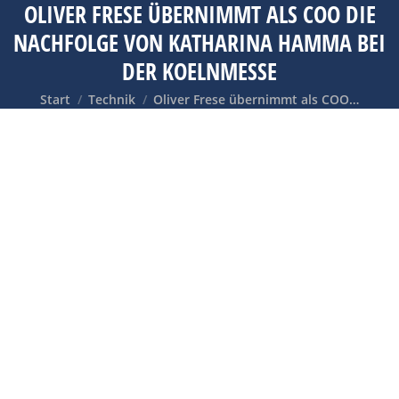
OLIVER FRESE ÜBERNIMMT ALS COO DIE
NACHFOLGE VON KATHARINA HAMMA BEI
DER KOELNMESSE
Sie befinden sich hier:
Start
Technik
Oliver Frese übernimmt als COO…