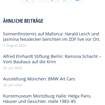
Share
Share
Share
Share
Share
on
on
on
on
on
Facebook
X
Pinterest
WhatsApp
LinkedIn
ÄHNLICHE BEITRÄGE
Sonnenfinsternis auf Mallorca: Harald Lesch und
Jasmina Neudecker berichten im ZDF live vor Ort.
7. August 2026
Alfred Ehrhardt Stiftung Berlin: Ramona Schacht –
Vom Bauhaus auf die Krim
30. Juli 2026
Ausstellung München: BMW Art Cars
28. Juli 2026
Kunstmuseum Moritzburg Halle: Helga Paris.
Häuser und Gesichter. Halle 1983–85