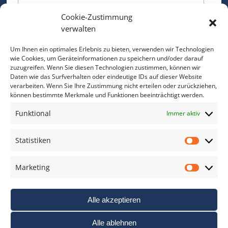
Cookie-Zustimmung
Bitte geben Sie Ihre E-Mail Adresse ein.
verwalten
*
verpflichtend
Um Ihnen ein optimales Erlebnis zu bieten, verwenden wir Technologien
wie Cookies, um Geräteinformationen zu speichern und/oder darauf
zuzugreifen. Wenn Sie diesen Technologien zustimmen, können wir
Daten wie das Surfverhalten oder eindeutige IDs auf dieser Website
verarbeiten. Wenn Sie Ihre Zustimmung nicht erteilen oder zurückziehen,
können bestimmte Merkmale und Funktionen beeinträchtigt werden.
DAS FOTO PRAXIS LEXIKON
Funktional
Immer aktiv
www.foto-praxis-lexikon.de
Statistiken
Statis
DAS FOTO PORTAL AUF FACEBOOK
Marketing
Marke
Alle akzeptieren
Alle ablehnen