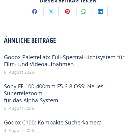
DIESEN BEITRAG TEILEN
Share
Share
Share
Share
Share
on
on
on
on
on
Facebook
X
Pinterest
WhatsApp
LinkedIn
ÄHNLICHE BEITRÄGE
Godox PaletteLab: Full-Spectral-Lichtsystem für
Film- und Videoaufnahmen
6. August 2026
Sony FE 100-400mm F5.6-8 OSS: Neues
Supertelezoom
für das Alpha-System
5. August 2026
Godox C100: Kompakte Sucherkamera
4. August 2026