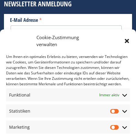
NEWSLETTER ANMELDUNG
*
E-Mail Adresse
Cookie-Zustimmung
Bitte geben Sie Ihre E-Mail Adresse ein.
verwalten
*
verpflichtend
Um Ihnen ein optimales Erlebnis zu bieten, verwenden wir Technologien
wie Cookies, um Geräteinformationen zu speichern und/oder darauf
zuzugreifen. Wenn Sie diesen Technologien zustimmen, können wir
Daten wie das Surfverhalten oder eindeutige IDs auf dieser Website
verarbeiten. Wenn Sie Ihre Zustimmung nicht erteilen oder zurückziehen,
können bestimmte Merkmale und Funktionen beeinträchtigt werden.
DAS FOTO PRAXIS LEXIKON
Funktional
Immer aktiv
www.foto-praxis-lexikon.de
Statistiken
Statis
DAS FOTO PORTAL AUF FACEBOOK
Marketing
Marke