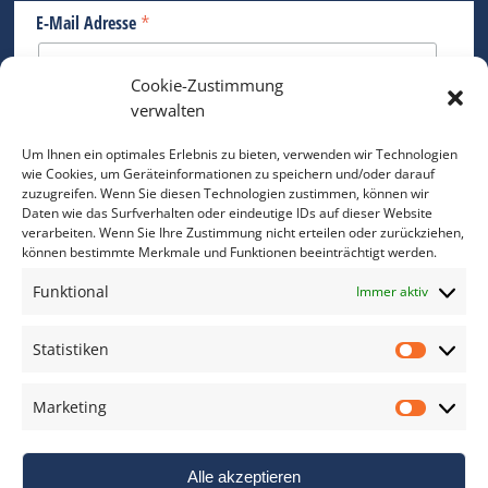
*
E-Mail Adresse
Cookie-Zustimmung
Bitte geben Sie Ihre E-Mail Adresse ein.
verwalten
*
verpflichtend
Um Ihnen ein optimales Erlebnis zu bieten, verwenden wir Technologien
wie Cookies, um Geräteinformationen zu speichern und/oder darauf
zuzugreifen. Wenn Sie diesen Technologien zustimmen, können wir
Daten wie das Surfverhalten oder eindeutige IDs auf dieser Website
verarbeiten. Wenn Sie Ihre Zustimmung nicht erteilen oder zurückziehen,
können bestimmte Merkmale und Funktionen beeinträchtigt werden.
DAS FOTO PRAXIS LEXIKON
Funktional
Immer aktiv
www.foto-praxis-lexikon.de
Statistiken
Statis
DAS FOTO PORTAL AUF FACEBOOK
Marketing
Marke
Alle akzeptieren