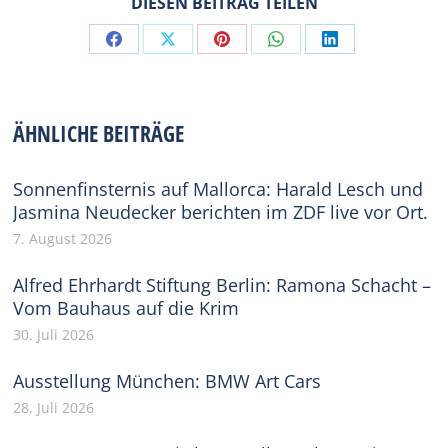
DIESEN BEITRAG TEILEN
Share
Share
Share
Share
Share
on
on
on
on
on
Facebook
X
Pinterest
WhatsApp
LinkedIn
ÄHNLICHE BEITRÄGE
Sonnenfinsternis auf Mallorca: Harald Lesch und
Jasmina Neudecker berichten im ZDF live vor Ort.
7. August 2026
Alfred Ehrhardt Stiftung Berlin: Ramona Schacht –
Vom Bauhaus auf die Krim
30. Juli 2026
Ausstellung München: BMW Art Cars
28. Juli 2026