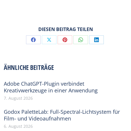
DIESEN BEITRAG TEILEN
Share
Share
Share
Share
Share
on
on
on
on
on
Facebook
X
Pinterest
WhatsApp
LinkedIn
ÄHNLICHE BEITRÄGE
Adobe ChatGPT-Plugin verbindet
Kreativwerkzeuge in einer Anwendung
7. August 2026
Godox PaletteLab: Full-Spectral-Lichtsystem für
Film- und Videoaufnahmen
6. August 2026