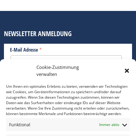
NEWSLETTER ANMELDUNG
*
E-Mail Adresse
Cookie-Zustimmung
Bitte geben Sie Ihre E-Mail Adresse ein.
verwalten
*
verpflichtend
Um Ihnen ein optimales Erlebnis zu bieten, verwenden wir Technologien
wie Cookies, um Geräteinformationen zu speichern und/oder darauf
zuzugreifen. Wenn Sie diesen Technologien zustimmen, können wir
Daten wie das Surfverhalten oder eindeutige IDs auf dieser Website
verarbeiten. Wenn Sie Ihre Zustimmung nicht erteilen oder zurückziehen,
können bestimmte Merkmale und Funktionen beeinträchtigt werden.
DAS FOTO PRAXIS LEXIKON
Funktional
Immer aktiv
www.foto-praxis-lexikon.de