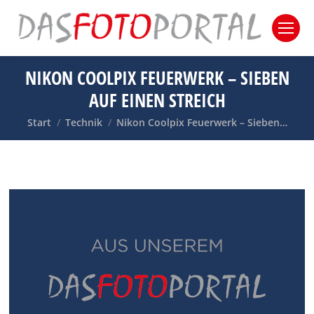
NIKON COOLPIX FEUERWERK – SIEBEN
AUF EINEN STREICH
Sie befinden sich hier:
Start
Technik
Nikon Coolpix Feuerwerk – Sieben…