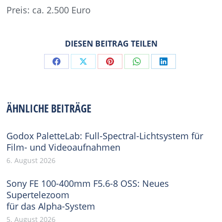
Preis: ca. 2.500 Euro
DIESEN BEITRAG TEILEN
Share
Share
Share
Share
Share
on
on
on
on
on
Facebook
X
Pinterest
WhatsApp
LinkedIn
ÄHNLICHE BEITRÄGE
Godox PaletteLab: Full-Spectral-Lichtsystem für
Film- und Videoaufnahmen
6. August 2026
Sony FE 100-400mm F5.6-8 OSS: Neues
Supertelezoom
für das Alpha-System
5. August 2026