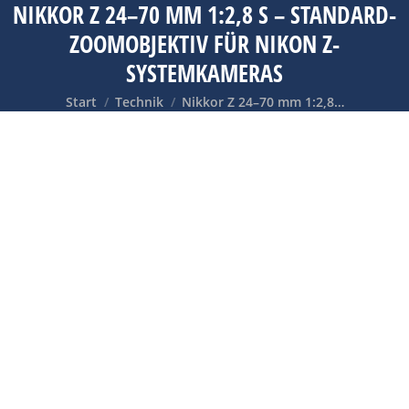
NIKKOR Z 24–70 MM 1:2,8 S – STANDARD-
ZOOMOBJEKTIV FÜR NIKON Z-
SYSTEMKAMERAS
Sie befinden sich hier:
Start
Technik
Nikkor Z 24–70 mm 1:2,8…