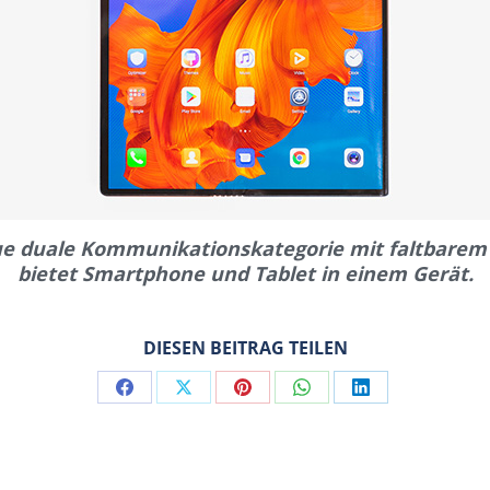
ue duale Kommunikationskategorie mit faltbarem 
bietet Smartphone und Tablet in einem Gerät.
DIESEN BEITRAG TEILEN
Share
Share
Share
Share
Share
on
on
on
on
on
Facebook
X
Pinterest
WhatsApp
LinkedIn