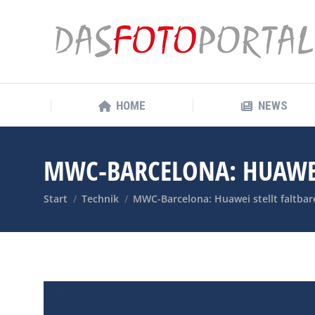
HOME
NEWS
HOME
NEWS
MWC-BARCELONA: HUAWEI
Sie befinden sich hier:
Start
Technik
MWC-Barcelona: Huawei stellt faltb