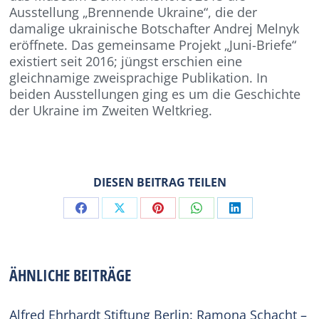
Ausstellung „Brennende Ukraine“, die der
damalige ukrainische Botschafter Andrej Melnyk
eröffnete. Das gemeinsame Projekt „Juni-Briefe“
existiert seit 2016; jüngst erschien eine
gleichnamige zweisprachige Publikation. In
beiden Ausstellungen ging es um die Geschichte
der Ukraine im Zweiten Weltkrieg.
DIESEN BEITRAG TEILEN
Share
Share
Share
Share
Share
on
on
on
on
on
Facebook
X
Pinterest
WhatsApp
LinkedIn
ÄHNLICHE BEITRÄGE
Alfred Ehrhardt Stiftung Berlin: Ramona Schacht –