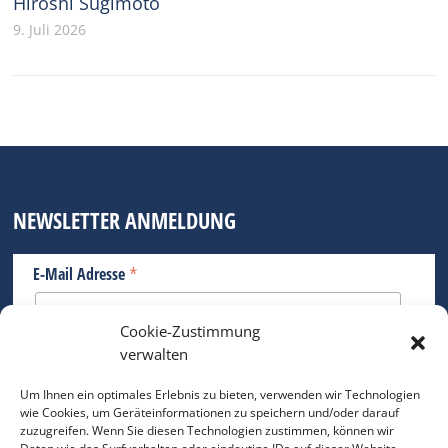
Hiroshi Sugimoto
9. Juli 2026
NEWSLETTER ANMELDUNG
*
E-Mail Adresse
Cookie-Zustimmung
Bitte geben Sie Ihre E-Mail Adresse ein.
verwalten
*
verpflichtend
Um Ihnen ein optimales Erlebnis zu bieten, verwenden wir Technologien
wie Cookies, um Geräteinformationen zu speichern und/oder darauf
zuzugreifen. Wenn Sie diesen Technologien zustimmen, können wir