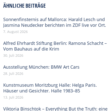
Facebook
X
Pinterest
WhatsApp
LinkedIn
ÄHNLICHE BEITRÄGE
Sonnenfinsternis auf Mallorca: Harald Lesch und
Jasmina Neudecker berichten im ZDF live vor Ort.
7. August 2026
Alfred Ehrhardt Stiftung Berlin: Ramona Schacht –
Vom Bauhaus auf die Krim
30. Juli 2026
Ausstellung München: BMW Art Cars
28. Juli 2026
Kunstmuseum Moritzburg Halle: Helga Paris.
Häuser und Gesichter. Halle 1983–85
13. Juli 2026
Viktoria Binschtok – Everything But the Truth: eine