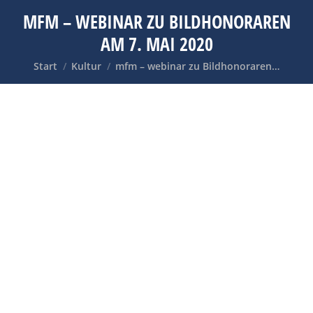
MFM – WEBINAR ZU BILDHONORAREN
AM 7. MAI 2020
Sie befinden sich hier:
Start
Kultur
mfm – webinar zu Bildhonoraren…